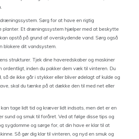
.
e dræningssystem. Sørg for at have en rigtig
ne planter. Et dræningssystem hjælper med at beskytte
 kan opstå på grund af overskydende vand. Sørg også
kan blokere dit vandsystem.
 dens strukturer. Tjek dine haveredskaber og maskiner
em ordentligt, inden du pakker dem væk til vinteren. Du
så de ikke går i stykker eller bliver ødelagt af kulde og
have, skal du tænke på at dække den til med net eller
n kan tage lidt tid og kræver lidt indsats, men det er en
r sund og smuk til foråret. Ved at følge disse tips og
g sygdomme og sørge for, at din have er klar til at
inne. Så gør dig klar til vinteren, og nyd en smuk og