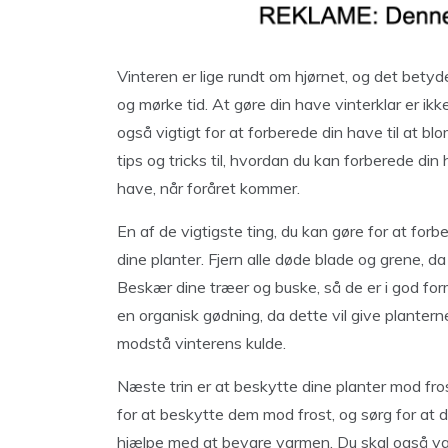
Vinteren er lige rundt om hjørnet, og det betyder
og mørke tid. At gøre din have vinterklar er ikk
også vigtigt for at forberede din have til at blom
tips og tricks til, hvordan du kan forberede di
have, når foråret kommer.
En af de vigtigste ting, du kan gøre for at forb
dine planter. Fjern alle døde blade og grene, 
Beskær dine træer og buske, så de er i god form
en organisk gødning, da dette vil give plantern
modstå vinterens kulde.
Næste trin er at beskytte dine planter mod fro
for at beskytte dem mod frost, og sørg for at d
hjælpe med at bevare varmen. Du skal også van