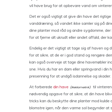
vil have brug for at opbevare vand om vinteren
Det er også vigtigt at give din have det rigtig
vanddræning, så vandet ikke samler sig på di
dine planter mod råd og andre sygdomme, der
for at fjerne alt ukrudt eller andet affald, der 
Endelig er det vigtigt at tage sig af haven og
for at sikre, at de er i god stand og rengøre d
kan også overveje at tage dine havemøbler ind, 
sne. Hvis du har en dam eller springvand i din 
presenning for at undgå isdannelse og skader.
At forberede
din have
til vintere
nødvendig opgave for at sikre, at din have blive
tricks kan du beskytte dine planter mod kulde o
blomstre igen, når den varme sol begynder at sk