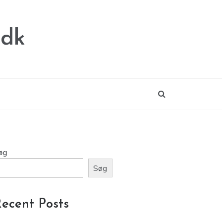
.dk
øg
Søg
ecent Posts