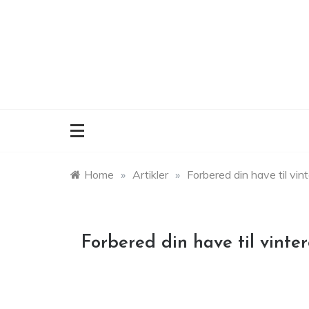
Skip
to
content
Home
»
Artikler
»
Forbered din have til vin
Forbered din have til vinte