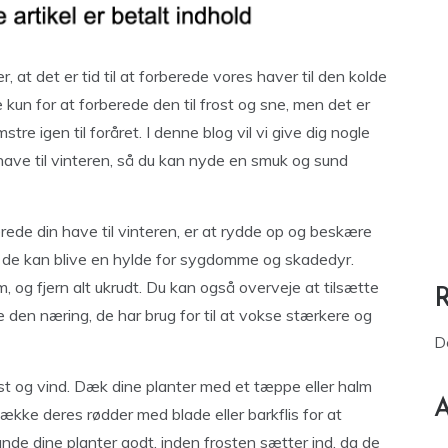
, at det er tid til at forberede vores haver til den kolde
e kun for at forberede den til frost og sne, men det er
stre igen til foråret. I denne blog vil vi give dig nogle
n have til vinteren, så du kan nyde en smuk og sund
erede din have til vinteren, er at rydde op og beskære
da de kan blive en hylde for sygdomme og skadedyr.
, og fjern alt ukrudt. Du kan også overveje at tilsætte
e den næring, de har brug for til at vokse stærkere og
D
st og vind. Dæk dine planter med et tæppe eller halm
A
ække deres rødder med blade eller barkflis for at
de dine planter godt, inden frosten sætter ind, da de