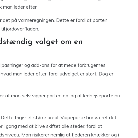
 man leder efter.
er det på varmeregningen. Dette er fordi at porten
il jordoverfladen.
ldstændig valget om en
tilpasninger og add-ons for at møde forbrugernes
hvad man leder efter, fordi udvalget er stort. Dog er
er at man selv vipper porten op, og at ledhejseporte nu
Dette frigør et større areal. Vippeporte har været det
 i gang med at blive skiftet alle steder, fordi at
dsniveau. Man risikerer nemlig at fjederen knækker og i