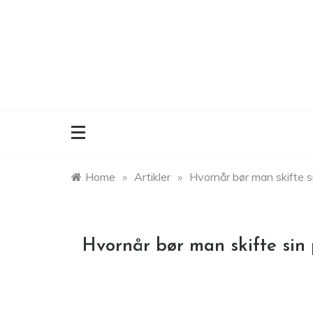
Skip
to
content
Home
»
Artikler
»
Hvornår bør man skifte si
Hvornår bør man skifte sin p