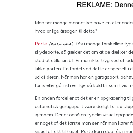
Man ser mange mennesker have en eller anden 
hvad er lige årsagen til dette?
Porte
fås i mange forskellige type
skydeporte, så gælder det om at de dækker 
sted at stille sin bil. Er man ikke tryg ved at l
lukke porten. En fordel ved dette er specielt i 
ud af døren. Når man har en garageport, behøv
for is eller gå ind i en lige så kold bil som hvi
En anden fordel er at det er en opgradering til 
automatisk garageport være dejligt for så sli
igennem. Der er også en tydelig visuel opgrader
er noget af det første man ser når man kører f
visuel effekt til huset. Porte kan i dag fås i ma