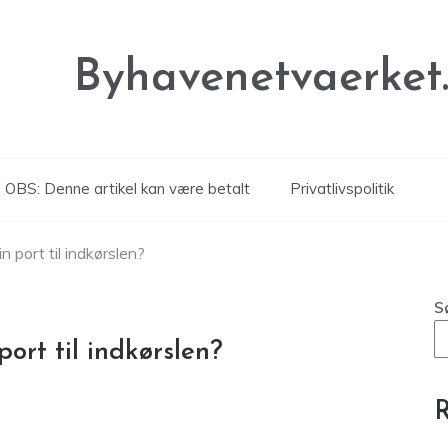
Byhavenetvaerket
OBS: Denne artikel kan være betalt
Privatlivspolitik
n port til indkørslen?
S
ort til indkørslen?
R