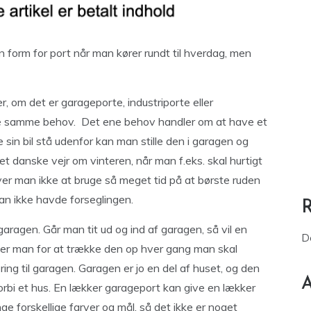
form for port når man kører rundt til hverdag, men
r, om det er garageporte, industriporte eller
de samme behov. Det ene behov handler om at have et
ade sin bil stå udenfor kan man stille den i garagen og
det danske vejr om vinteren, når man f.eks. skal hurtigt
er man ikke at bruge så meget tid på at børste ruden
s man ikke havde forseglingen.
garagen. Går man tit ud og ind af garagen, så vil en
D
pper man for at trække den op hver gang man skal
ing til garagen. Garagen er jo en del af huset, og den
A
orbi et hus. En lækker garageport kan give en lækker
nge forskellige farver og mål, så det ikke er noget