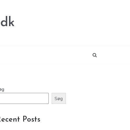
.dk
øg
Søg
ecent Posts